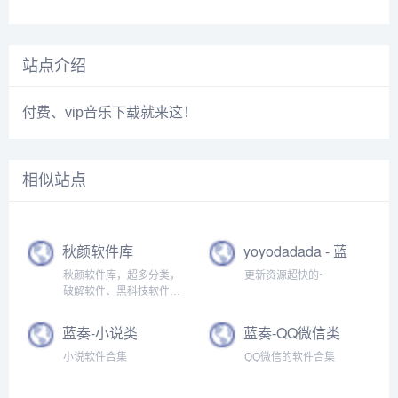
站点介绍
付费、vip音乐下载就来这！
相似站点
秋颜软件库
yoyodadada - 蓝
奏云网盘
秋颜软件库，超多分类，
更新资源超快的~
破解软件、黑科技软件都
有！
蓝奏-小说类
蓝奏-QQ微信类
小说软件合集
QQ微信的软件合集