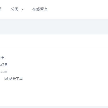
理
分类
在线留言
大全
点💖
.com
站长工具