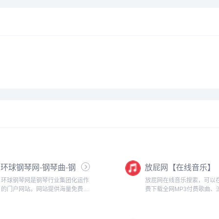
环球钢琴网-钢琴曲-钢
放屁网【在线音乐】
琴谱-钢琴入门-钢琴考
环球钢琴网是钢琴行业集团化运作
放屁网在线音乐搜索，可以
级
的门户网站。网站提供海量免费钢
费下载全网MP3付费歌曲、
琴资源，并且每天以100+的数量持
乐、经典老歌等。曲库完整
续更新，能够做到有曲可听、有谱
迅速，试听流畅，支持高品质
可查，成为全网值得信赖的钢琴学
音质~