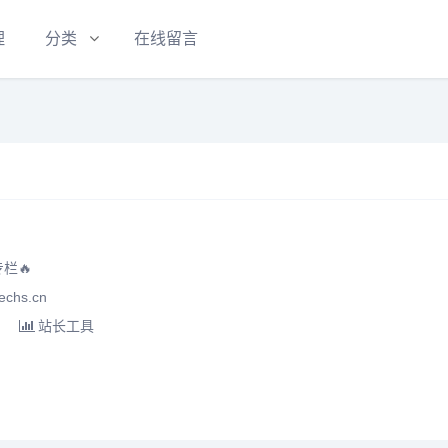
理
分类
在线留言
栏🔥
chs.cn
站长工具