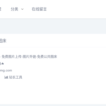
理
分类
在线留言
图床
床 - 免费图片上传-图片外链-免费公共图床
🔥
mg.com
站长工具