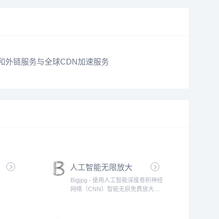
传和外链服务与全球CDN加速服务
人工智能无限放大
Bigjpg - 使用人工智能深度卷积神经
网络（CNN）智能无损免费放大图
片，可放大4K级超高清分辨率
（4000x4000）图片，最大32倍放
大,效果秒杀PhotoZoom放大。