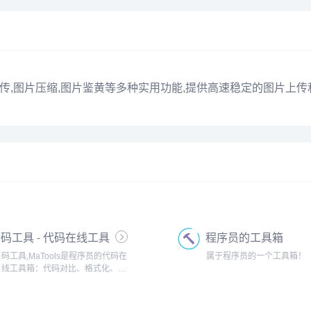
RL上传,图片压缩,图片鉴黄等多种实用功能,提供高速稳定的图片上
码工具 - 代码在线工具
程序员的工具箱
箱
码工具,MaTools是程序员的代码在
属于程序员的一个工具箱！
线工具箱：代码对比、格式化、压
缩、加密解密、时间戳、二维码、
在线API、Crontab、正则表达式,还
有js/h5/css3特效、技术好文、编程