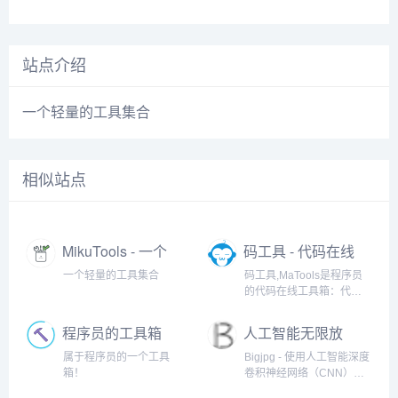
站点介绍
一个轻量的工具集合
相似站点
MikuTools - 一个
码工具 - 代码在线
轻量的工具集合
工具箱
一个轻量的工具集合
码工具,MaTools是程序员
的代码在线工具箱：代码
对比、格式化、压缩、加
密解密、时间戳、二维
程序员的工具箱
人工智能无限放
码、在线API、Crontab、
大
正则表达式,还有js/h5/css3
属于程序员的一个工具
Bigjpg - 使用人工智能深度
特效、技术好文、编程书
箱！
卷积神经网络（CNN）智
籍、IT资讯等。
能无损免费放大图片，可