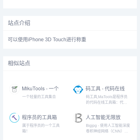
站点介绍
可以使用iPhone 3D Touch进行称重
相似站点
MikuTools - 一个
码工具 - 代码在线
轻量的工具集合
工具箱
一个轻量的工具集合
码工具,MaTools是程序员
的代码在线工具箱：代码
对比、格式化、压缩、加
密解密、时间戳、二维
程序员的工具箱
人工智能无限放
码、在线API、Crontab、
大
正则表达式,还有js/h5/css3
属于程序员的一个工具
Bigjpg - 使用人工智能深度
特效、技术好文、编程书
箱！
卷积神经网络（CNN）智
籍、IT资讯等。
能无损免费放大图片，可