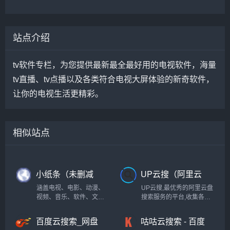
站点介绍
tv软件专栏，为您提供最新最全最好用的电视软件，海量
tv直播、tv点播以及各类符合电视大屏体验的新奇软件，
让你的电视生活更精彩。
相似站点
小纸条（未删减
UP云搜（阿里云
版的影视资源大
盘资源搜索神
涵盖电视、电影、动漫、
UP云搜,最优秀的阿里云盘
全）
器）
视频、音乐、软件、文档
搜索服务的平台,收集各类
等资源，十分强大！
阿里云盘资源提供一站式
搜索功能,推动互联网优质
百度云搜索_网盘
咕咕云搜索 - 百度
资源的高效传递!