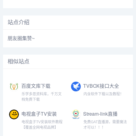
站点介绍
朋友圈集赞~
相似站点
百度文库下载
TVBOX接口大全
乐学多思资料库，千万文
内含软件下载以及教程！
档免费下载
电视盒子TV安装
Stream-link直播
软件教程【各大
源
电视盒子TV安装软件教程
免费GAT直播源，需要魔法
品牌电视】
【覆盖全网电视品牌】
才可以！！！