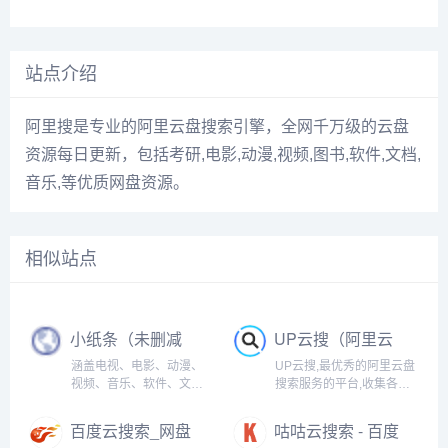
站点介绍
阿里搜是专业的阿里云盘搜索引擎，全网千万级的云盘
资源每日更新，包括考研,电影,动漫,视频,图书,软件,文档,
音乐,等优质网盘资源。
相似站点
小纸条（未删减
UP云搜（阿里云
版的影视资源大
盘资源搜索神
涵盖电视、电影、动漫、
UP云搜,最优秀的阿里云盘
全）
器）
视频、音乐、软件、文档
搜索服务的平台,收集各类
等资源，十分强大！
阿里云盘资源提供一站式
搜索功能,推动互联网优质
百度云搜索_网盘
咕咕云搜索 - 百度
资源的高效传递!