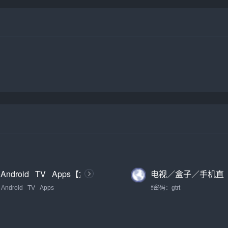
Android⠀TV⠀Apps【盒
电视／盒子／手机直
子TV大全】
播应用TV版合集（密
Android⠀TV⠀Apps
❗密码：gtrt
码：gtrt）