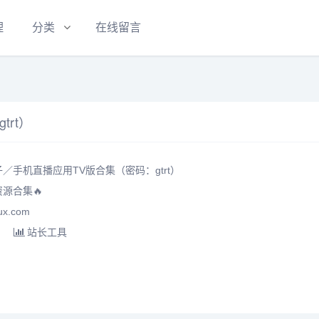
理
分类
在线留言
rt）
／手机直播应用TV版合集（密码：gtrt）
源合集🔥
x.com
站长工具