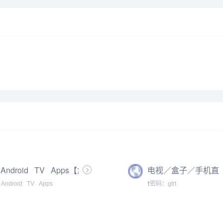
Android⠀TV⠀Apps【盒
电视／盒子／手机直
子TV大全】
播应用TV版合集（密
Android⠀TV⠀Apps
❗密码：gtrt
码：gtrt）