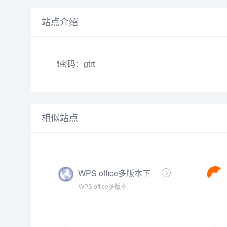
站点介绍
❗密码：gtrt
相似站点
WPS office多版本下
载合集 · 语雀【办公资
WPS office多版本
源神器】