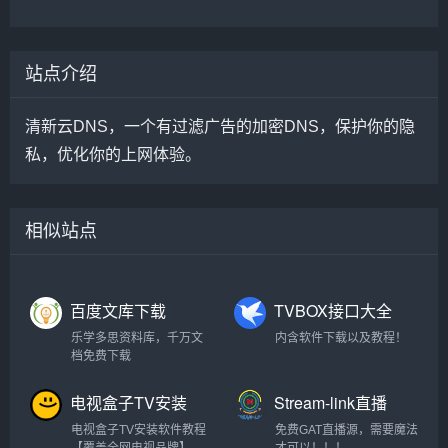
站点介绍
清新云DNS，一个有过滤广告的加密DNS，保护你的隐
私，优化你的上网体验。
相似站点
百度文库下载
TVBOX接口大全
乐学多思资料库，千万文
内含软件下载以及教程！
档免费下载
电视盒子TV安装
Stream-link直播
软件教程【各大
源
电视盒子TV安装软件教程
免费GAT直播源，需要魔法
品牌电视】