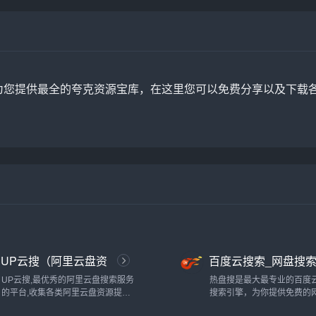
为您提供最全的夸克资源宝库，在这里您可以免费分享以及下载
UP云搜（阿里云盘资
百度云搜索_网盘搜
源搜索神器）
_百度云资源-热盘搜
UP云搜,最优秀的阿里云盘搜索服务
热盘搜是最大最专业的百度
的平台,收集各类阿里云盘资源提供
搜索引擎，为你提供免费的
一站式搜索功能,推动互联网优质资
搜索服务。你可以在这里搜