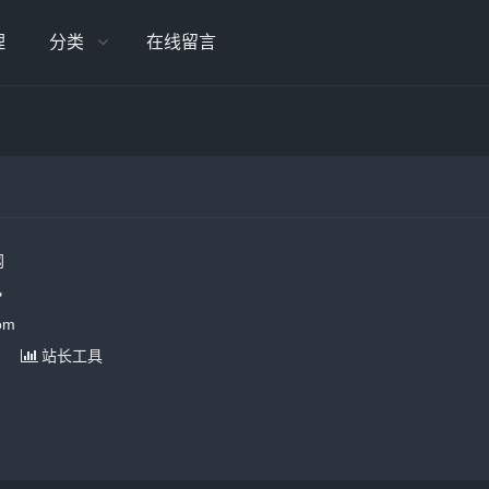
理
分类
在线留言
网

om
站长工具