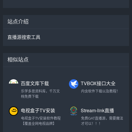
站点介绍
直播源搜索工具
相似站点
百度文库下载
TVBOX接口大全
乐学多思资料库，千万文
内含软件下载以及教程！
档免费下载
电视盒子TV安装
Stream-link直播
软件教程【各大
源
电视盒子TV安装软件教程
免费GAT直播源，需要魔法
品牌电视】
【覆盖全网电视品牌】
才可以！！！