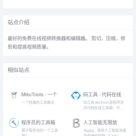
站点介绍
最好的免费在线视频转换器和编辑器。 剪切，压缩，修
剪和提高视频质量。
相似站点
MikuTools - 一个
码工具 - 代码在线
轻量的工具集合
工具箱
一个轻量的工具集合
码工具,MaTools是程序员
的代码在线工具箱：代码
对比、格式化、压缩、加
密解密、时间戳、二维
程序员的工具箱
人工智能无限放
码、在线API、Crontab、
大
正则表达式,还有js/h5/css3
属于程序员的一个工具
Bigjpg - 使用人工智能深度
特效、技术好文、编程书