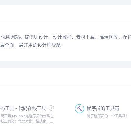
外优质网站。提供UI设计、设计教程、素材下载、高清图库、配
最全面、最好用的设计师导航！
码工具 - 代码在线工具
程序员的工具箱
箱
码工具,MaTools是程序员的代码在
属于程序员的一个工具箱！
线工具箱：代码对比、格式化、压
缩、加密解密、时间戳、二维码、