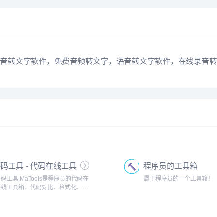
音转文字软件，免费音频转文字，语音转文字软件，在线录音转
码工具 - 代码在线工具
程序员的工具箱
箱
码工具,MaTools是程序员的代码在
属于程序员的一个工具箱！
线工具箱：代码对比、格式化、压
缩、加密解密、时间戳、二维码、
在线API、Crontab、正则表达式,还
有js/h5/css3特效、技术好文、编程