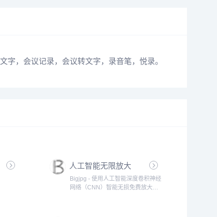
文字，会议记录，会议转文字，录音笔，悦录。
人工智能无限放大
Bigjpg - 使用人工智能深度卷积神经
网络（CNN）智能无损免费放大图
片，可放大4K级超高清分辨率
（4000x4000）图片，最大32倍放
大,效果秒杀PhotoZoom放大。