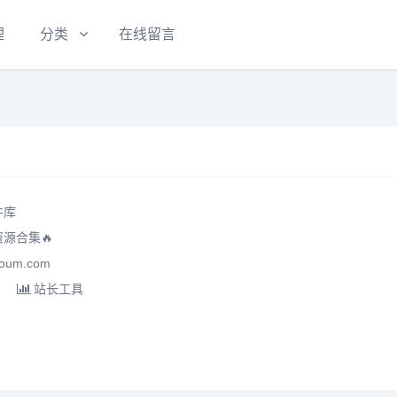
理
分类
在线留言
件库
源合集🔥
oum.com
站长工具