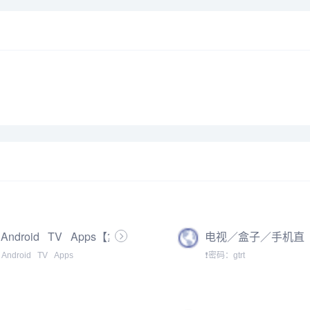
Android⠀TV⠀Apps【盒
电视／盒子／手机直
子TV大全】
播应用TV版合集（密
Android⠀TV⠀Apps
❗密码：gtrt
码：gtrt）