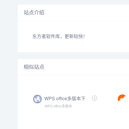
站点介绍
东方者软件库，更新较快！
相似站点
WPS office多版本下
载合集 · 语雀【办公资
WPS office多版本
源神器】