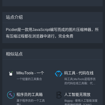
站点介绍
Picdiet是一款用JavaScript编写而成的图片压缩神器，所
有压缩过程都在浏览器中进行，完全免费
相似站点
MikuTools - 一个
码工具 - 代码在线
轻量的工具集合
工具箱
一个轻量的工具集合
码工具,MaTools是程序员
的代码在线工具箱：代码
对比、格式化、压缩、加
密解密、时间戳、二维
程序员的工具箱
人工智能无限放
码、在线API、Crontab、
大
正则表达式,还有js/h5/css3
属于程序员的一个工具
Bigjpg - 使用人工智能深度
特效、技术好文、编程书