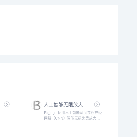
人工智能无限放大
Bigjpg - 使用人工智能深度卷积神经
网络（CNN）智能无损免费放大图
片，可放大4K级超高清分辨率
（4000x4000）图片，最大32倍放
大,效果秒杀PhotoZoom放大。