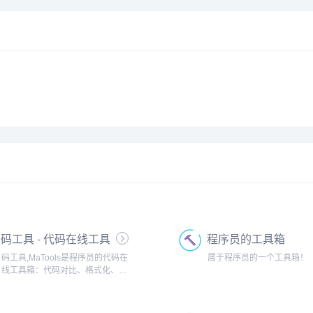
码工具 - 代码在线工具
程序员的工具箱
箱
码工具,MaTools是程序员的代码在
属于程序员的一个工具箱！
线工具箱：代码对比、格式化、压
缩、加密解密、时间戳、二维码、
在线API、Crontab、正则表达式,还
有js/h5/css3特效、技术好文、编程