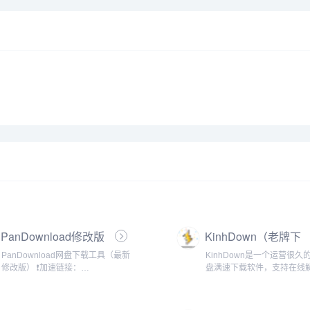
PanDownload修改版
KinhDown（老牌下
载）
PanDownload网盘下载工具（最新
KinhDown是一个运营很久
修改版） ❗加速链接：
盘满速下载软件，支持在线
https://dd.pandownload.net/accelerate/test
软件下载，挺不错的！