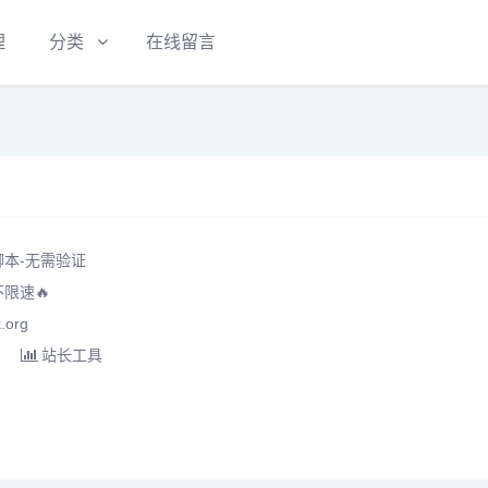
理
分类
在线留言
本-无需验证
限速🔥
.org
站长工具