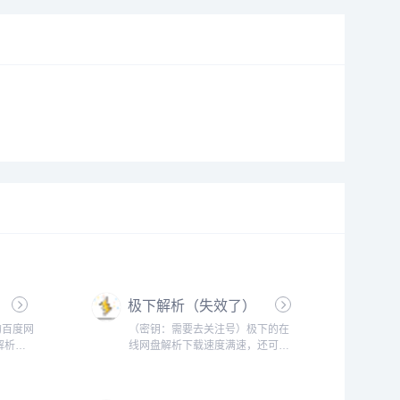
极下解析（失效了）
的百度网
（密钥：需要去关注号）极下的在
解析和
线网盘解析下载速度满速，还可
以，缺点就是要关注公众号获取口
令！