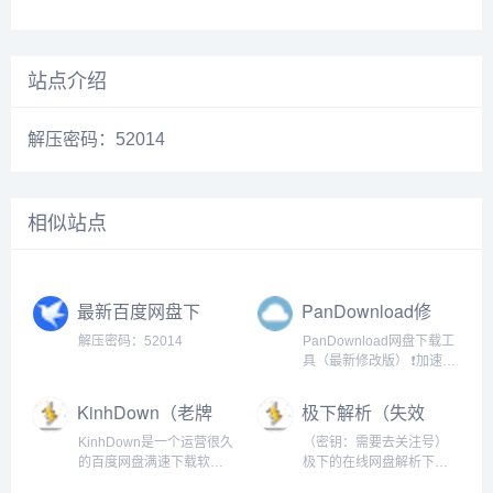
站点介绍
解压密码：52014
相似站点
最新百度网盘下
PanDownload修
载满速
改版
解压密码：52014
PanDownload网盘下载工
具（最新修改版） ❗加速链
接：
https://dd.pandownload.net/acce
KinhDown（老牌
极下解析（失效
下载）
了）
KinhDown是一个运营很久
（密钥：需要去关注号）
的百度网盘满速下载软
极下的在线网盘解析下载
件，支持在线解析和软件
速度满速，还可以，缺点