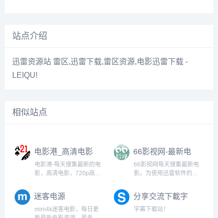
站点介绍
迅雷资源站 雷区,迅雷下载,雷区资源,电影迅雷下载 -
LEIQU!
相似站点
电影港_高清电影
66影视网-最新电
下载_720p高清
影,最新电视剧,迅
电影港-每天搜集最新的电
66影视网每天搜集最新电
_1080p高清
雷电影下载
影，高清电影，720p高清
影。为使用迅雷软件的用
电影，1080p高清电影，的
户提供最新的电影下载,电
免费下载。专注于高清电
视剧下载,高清电影下载等
迷客电源
分享交流下載字
影的下载服务。
服务。
幕平台 - SubHD
mini4k迷客电影，每日更
字幕下载站！