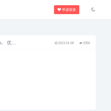
申请收录
YouTube视频转换器, YouTube视频下载器, 免费在线YouTube下载︰ 下载 Youtube、 Facebook、 Vimeo、 优酷、 雅虎和其他许多 ！
2023-01-08
2059