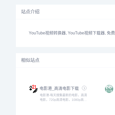
站点介绍
YouTube视频转换器, YouTube视频下载器, 免费
相似站点
电影港_高清电影下载
_720p高清_1080p高
电影港-每天搜集最新的电影，高清
清
电影，720p高清电影，1080p高清
电影，的免费下载。专注于高清电
影的下载服务。