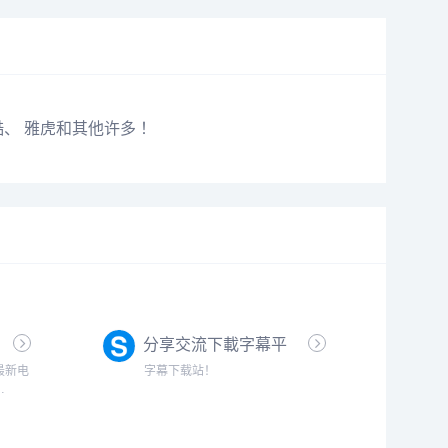
、 优酷、 雅虎和其他许多 ！
分享交流下載字幕平
台 - SubHD
最新电
字幕下载站！
率电影迅
bt种子