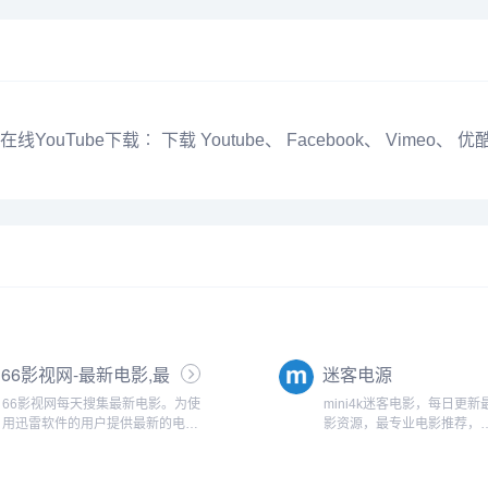
在线YouTube下载︰ 下载 Youtube、 Facebook、 Vimeo
66影视网-最新电影,最
迷客电源
新电视剧,迅雷电影下
66影视网每天搜集最新电影。为使
mini4k迷客电影，每日更新
载
用迅雷软件的用户提供最新的电影
影资源，最专业电影推荐，
下载,电视剧下载,高清电影下载等服
2160P、4K等超高清分辨
务。
雷下载、百度网盘下载，提供
和磁力链接下载资源。