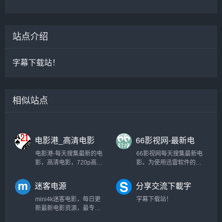
站点介绍
字幕下载站！
相似站点
电影港_高清电影
66影视网-最新电
下载_720p高清
影,最新电视剧,迅
电影港-每天搜集最新的电
66影视网每天搜集最新电
_1080p高清
雷电影下载
影，高清电影，720p高清
影。为使用迅雷软件的用
电影，1080p高清电影，的
户提供最新的电影下载,电
免费下载。专注于高清电
视剧下载,高清电影下载等
迷客电源
分享交流下載字
影的下载服务。
服务。
幕平台 - SubHD
mini4k迷客电影，每日更
字幕下载站！
新最新电影资源，最专业
电影推荐，2160P、4K等