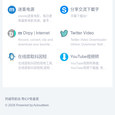
电影，1080p高清电影，的
户提供最新的电影下载,电
免费下载。专注于高清电
视剧下载,高清电影下载等
迷客电源
分享交流下載字
影的下载服务。
服务。
幕平台 - SubHD
mini4k迷客电影，每日更
字幕下载站！
新最新电影资源，最专业
电影推荐，2160P、4K等
超高清分辨率电影迅雷下
📼 Dirpy | Internet
Twitter Video
载、百度网盘下载，提供bt
DVR
Downloader
种子和磁力链接下载资
Record, convert, clip and
Twitter Video Downloader
Online -
源。
download your favorite
Online, Download Twitter
Download Twitter
streaming content for free!
videos and save them
Videos
directly from Twitter to
在线提取抖因短
YouTube视频转
your device for free
视频工具(无水印)
换器, YouTube视
without any software.
在线提取抖因短视频工具,
YouTube视频转换器,
- 机领网
频下载器, 免费在
TwDown is the best and
在线提取抖因视频,提取抖
YouTube视频下载器, 免费
JLWZ.CN
线YouTube下载
easiest twitter video
因无水印视频
在线YouTube下载︰ 下载
︰ 下载
downloader.
Youtube、 Facebook、
Vimeo、 优酷、 雅虎和其
Youtube、
他许多 ！
Facebook、
Vimeo、 优酷、
雅虎和其他许多
阿威导航站
粤ICP免备案
！
© 2026 Powered by Acloudtwei.