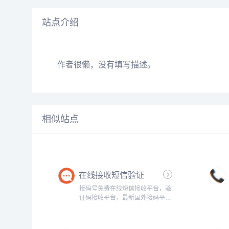
站点介绍
作者很懒，没有填写描述。
相似站点
在线接收短信验证
码，临时手机号，虚
接码号免费在线短信接收平台，验
拟电话号码
证码接收平台，最新国外接码平
台，海量临时虚拟手机号云短信接
码，拥有中国香港/美国/英国/马来西
亚/菲律宾/印度尼西亚/泰国等电话号