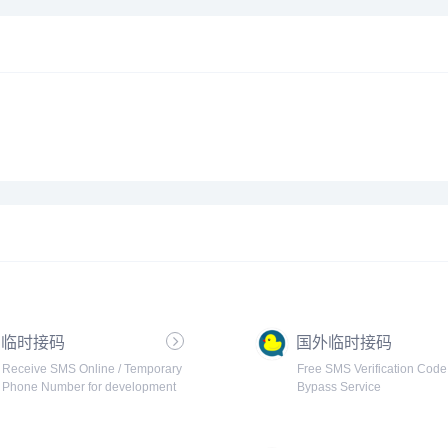
临时接码
国外临时接码
Receive SMS Online / Temporary
Free SMS Verification Code
Phone Number for development
Bypass Service