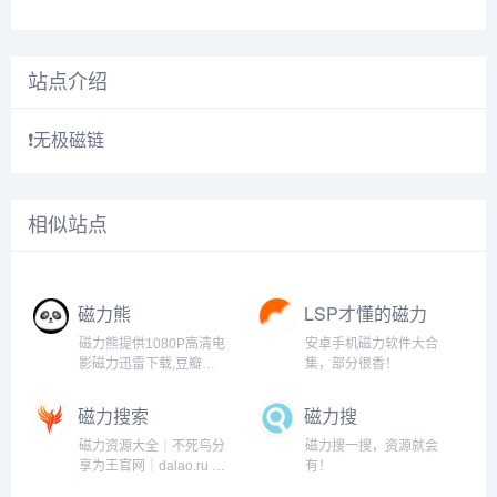
站点介绍
❗无极磁链
相似站点
磁力熊
LSP才懂的磁力
工具
磁力熊提供1080P高清电
安卓手机磁力软件大合
影磁力迅雷下载,豆瓣
集，部分很香！
Top250及豆瓣高分电影
1080P高清磁力下载。
磁力搜索
磁力搜
磁力资源大全｜不死鸟分
磁力搜一搜，资源就会
享为王官网｜dalao.ru 大
有！
佬点入