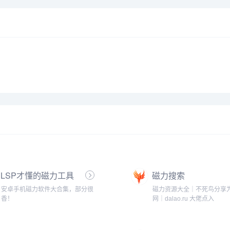
LSP才懂的磁力工具
磁力搜索
安卓手机磁力软件大合集，部分很
磁力资源大全｜不死鸟分享
香！
网｜dalao.ru 大佬点入