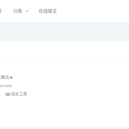
理
分类
在线留言
集合🔥
o.com
站长工具