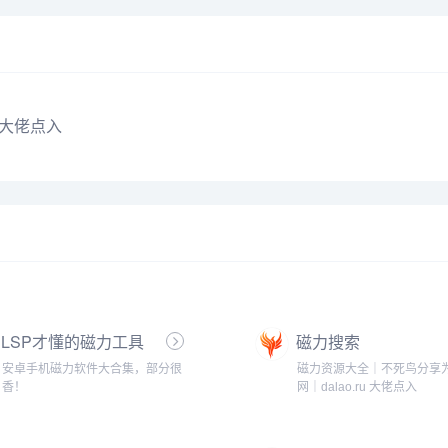
 大佬点入
LSP才懂的磁力工具
磁力搜索
安卓手机磁力软件大合集，部分很
磁力资源大全｜不死鸟分享
香！
网｜dalao.ru 大佬点入