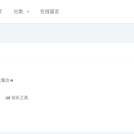
理
分类
在线留言
集合🔥
站长工具