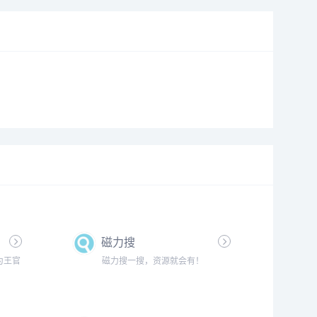
磁力搜
为王官
磁力搜一搜，资源就会有！