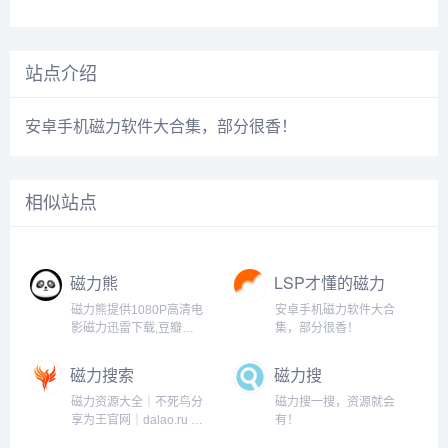
站点介绍
安卓手机磁力软件大合集，部分很香！
相似站点
磁力熊
LSP才懂的磁力
工具
磁力熊提供1080P高清电
安卓手机磁力软件大合
影磁力迅雷下载,豆瓣
集，部分很香！
Top250及豆瓣高分电影
1080P高清磁力下载。
磁力搜索
磁力搜
磁力资源大全｜不死鸟分
磁力搜一搜，资源就会
享为王官网｜dalao.ru 大
有！
佬点入