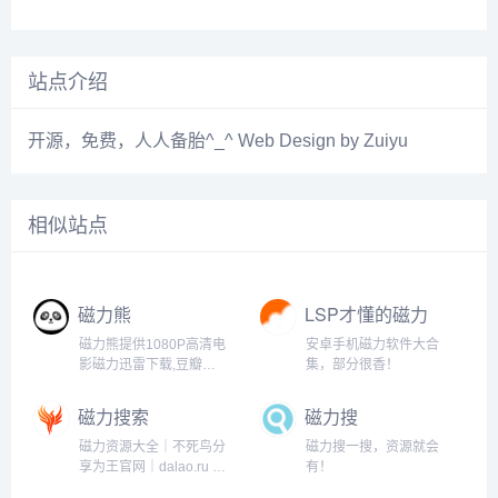
站点介绍
开源，免费，人人备胎^_^ Web Design by Zuiyu
相似站点
磁力熊
LSP才懂的磁力
工具
磁力熊提供1080P高清电
安卓手机磁力软件大合
影磁力迅雷下载,豆瓣
集，部分很香！
Top250及豆瓣高分电影
1080P高清磁力下载。
磁力搜索
磁力搜
磁力资源大全｜不死鸟分
磁力搜一搜，资源就会
享为王官网｜dalao.ru 大
有！
佬点入