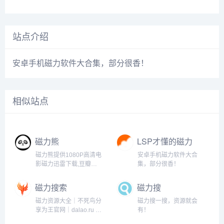
站点介绍
安卓手机磁力软件大合集，部分很香！
相似站点
磁力熊
LSP才懂的磁力
工具
磁力熊提供1080P高清电
安卓手机磁力软件大合
影磁力迅雷下载,豆瓣
集，部分很香！
Top250及豆瓣高分电影
1080P高清磁力下载。
磁力搜索
磁力搜
磁力资源大全｜不死鸟分
磁力搜一搜，资源就会
享为王官网｜dalao.ru 大
有！
佬点入